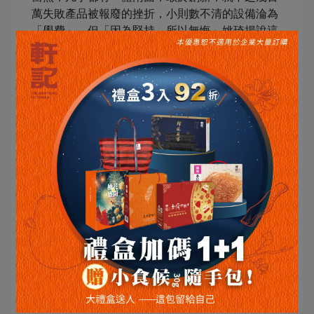
萬失敗產品被報廢的挫折，小則數不清的設備淪為
「學費」，但「因為堅持，所以無悔」姚琦揚說這
是他的動力。
我有一個夢：全世界都能吃到彰化人
的肉乾
雖說多元研發是姚琦揚的輝煌戰績，許多差異化肉
乾產品，如薄脆肉紙、泰式酸辣口味肉乾等都拜他
所賜，但作為幕後英雄的角色，產品總是在推出後
被品牌客戶捧紅，而肉乾技術則容易被仿效，自己
雖然自創品牌，但名聲仍不如客戶，對於產品受消
費者喜愛，是既驕傲，卻又不免有些落寞。作為代
工幕後英雄，光環盡是拱手讓人。
但姚琦揚自17歲至今經營肉乾30年，軒記撐起台灣