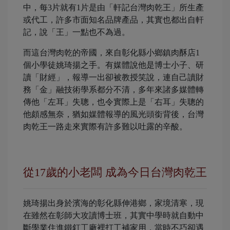
中，每3片就有1片是由「軒記台灣肉乾王」所生產
或代工，許多市面知名品牌產品，其實也都出自軒
記，說「王」一點也不為過。
而這台灣肉乾的帝國，來自彰化縣小鄉鎮肉酥店1
個小學徒姚琦揚之手。有媒體說他是博士小子、研
讀「財經」，報導一出卻被教授笑說，連自己讀財
務「金」融技術學系都分不清，多年來諸多媒體轉
傳他「左耳」失聰，也令實際上是「右耳」失聰的
他頗感無奈，猶如媒體報導的風光頭銜背後，台灣
肉乾王一路走來實際有許多難以吐露的辛酸。
從17歲的小老闆 成為今日台灣肉乾王
姚琦揚出身於濱海的彰化縣伸港鄉，家境清寒，現
在雖然在彰師大攻讀博士班，其實中學時就自動中
斷學業住進鐵釘工廠裡打工補家用，當時不巧卻遇