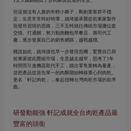
1支大鐵鍋開始了炒肉酥及批發的生意。
但這個沒有人脈的年輕小夥子，剛創業客群不穩
定，生意常常時好時壞，姚琦揚承襲從前東家製作
批發所習得的思路，三不五時就往傳統市場攤位套
交情、打通關，努力勤跑麵包早餐店、壽司代工
廠，逐步發展自己的銷售網路，越戰越穩。
雖說如此，姚琦揚也早一步發現危機，驚覺自己與
前東家彼此壓縮市場，生意越走越窄，思考了1年
時間而引進機器取代手工，跳出零售業轉為量產，
並把產品從原先單一的肉酥開始轉移重心到肉乾。
更名「軒記肉乾」，奏起扭轉台灣肉乾市場的前序
曲。
研發動能強 軒記成就全台肉乾產品最
豐富的頭銜