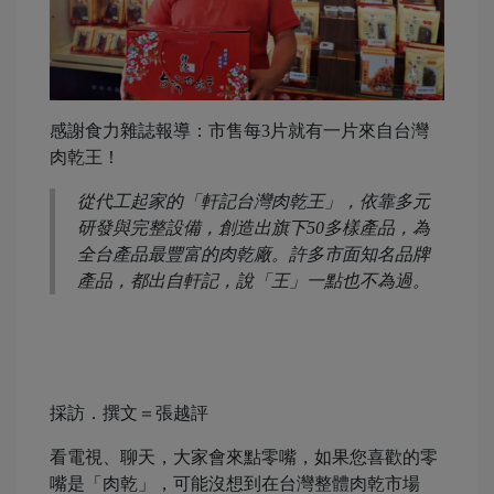
感謝食力雜誌報導：市售每3片就有一片來自台灣
肉乾王！
從代工起家的「軒記台灣肉乾王」，依靠多元
研發與完整設備，創造出旗下50多樣產品，為
全台產品最豐富的肉乾廠。許多市面知名品牌
產品，都出自軒記，說「王」一點也不為過。
採訪．撰文＝張越評
看電視、聊天，大家會來點零嘴，如果您喜歡的零
嘴是「肉乾」，可能沒想到在台灣整體肉乾市場