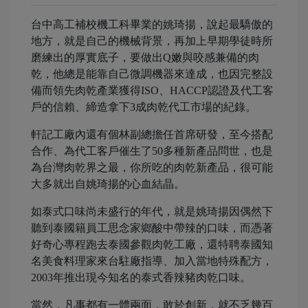
台中高工補校機工科畢業的姚琦揚，說起最驕傲的
地方，就是自己的機械背景，再加上早期學徒時所
磨練出的厚實底子，要做出Q嫩與咬感兼備的肉
乾，他總是能靠自己微調機器來達成，也因完整設
備而領先肉乾產業獲得ISO、HACCP認證及代工客
戶的信賴、締造拿下3成肉乾代工市場的紀錄。
軒記工廠內還有個林副總擔任首席研發，至今搭配
合作、為代工客戶催生了50多種新產品問世，也是
為台灣肉乾界之最，你所吃的肉乾新產品，很可能
大多就出自姚琦揚的心血結晶。
如泰式口味尚未盛行的年代，就是姚琦揚因偶然下
聽到泰國籍員工思念家鄉酸中帶辣的口味，而憑著
好奇心專程跑去泰國參觀肉乾工廠，還特聘泰國知
名美食料理家來台駐廠指導、加入當地特殊配方，
2003年推出現今知名的泰式香辣豬肉乾口味。
當然，凡事都有一體兩面，敢於創新，就不乏幾百