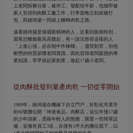
上老闆拆夥分家，被停工、發配領半薪，也隨即被
家人安排到肉酥工廠工作，行李當晚立刻就被打
包，與姚琦揚一同踏上輾轉肉乾之路。
遠看姚琦揚是個眉眼精神的人，近看則面相特別，
眉尾岔離臉龐高高翹起，有一說法形容這樣的人
「上進心強，必在朝中作棟樑。」儘管刻苦，但他
耐勞的特質卻獲老闆賞識，因此習得老闆親授的專
業知識，早早就起家創業，做起17歲小老闆。
從肉酥批發到量產肉乾 一切從零開始
1989年，姚琦揚在機緣下自立門戶，於彰化市菜市
街66號攤位開「坤達食品」肉酥店，這位年僅17歲
的少年頭家，憑藉年輕人的憨膽，購置一些簡單設
備，並擁有員工3名，在僅有1坪大的攤位底下，以