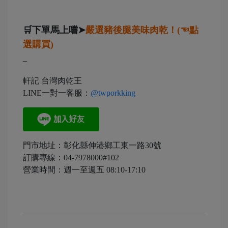
🛒下單馬上嚐➤
嚴選豬後腿美味肉乾！(☜點
選購買)
–
軒記 台灣肉乾王
LINE一對一客服：
@twporkking
門市地址：彰化縣伸港鄉工東一路30號
訂購專線：04-7978000#102
營業時間：週一至週五 08:10-17:10