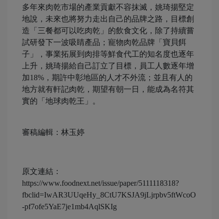
多年來肉乾市場的產業貢獻不容抹滅，姚琦揚堅定
地說，未來也將努力走出自己的品牌之路，目標創
造「三餐都可以吃肉乾」的飲食文化，除了持續嘗
試研發下一波吸睛產品；寵物肉乾品牌「寶貝餌
子」，事業拓展到肉排等鮮食代工的知名度也逐年
上升，姚琦揚給自己訂立了目標，員工人數逐年增
加18%，期許中彰地區的人才不外流；並且有人的
地方就有軒記肉乾，期望有朝一日，能成為名符其
實的「地球肉乾王」。
審稿編輯：林玉婷
原文連結：
https://www.foodnext.net/issue/paper/5111118318?
fbclid=IwAR3UUqeHy_8CtU7KSJA9jLjrpbv5ftWcoO
-pf7ofe5YaE7je1mb4AqlSKIg