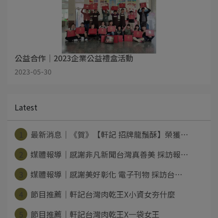
公益合作｜2023企業公益禮盒活動
2023-05-30
Latest
1
最新消息｜《賀》【軒記 招牌龍鬚酥】榮獲⋯
2
媒體報導｜感謝非凡新聞台灣真善美 採訪報⋯
3
媒體報導｜感謝美好彰化 電子刊物 採訪台⋯
4
節目推薦｜軒記台灣肉乾王X小資女夯什麼
5
節目推薦｜軒記台灣肉乾王X一袋女王