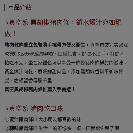
商品介紹
⭐真空系 黑胡椒豬肉條，鎖水爆汁宛如現
做！
豬肉乾條獨立包裝隨手攜帶方便又衛生
，真空包裝完美
鎖住
肉乾0.5公分厚度的鮮嫩
、口感扎實。好吃不沾手，打開不
怕吃不完，坐在家裡也可以享受一條條豬肉條鮮甜的滋味。
黃金爆汁肉乾，嚴選鮮甜肉品，添加黑胡椒香料平衡味覺口
感，齒頰留香傳遍千里。
真空黑胡椒豬肉條推薦入手首選！
⭐真空系 豬肉乾口味
①
蜜汁豬肉條
☑ 大小朋友都喜歡的味
②
蒜味豬肉條
☑ 生活上的不愉快，嚐一口就讓它蒜了吧