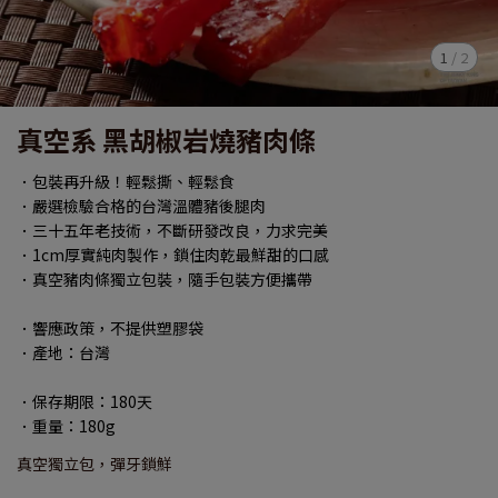
1
/
2
真空系 黑胡椒岩燒豬肉條
．包裝再升級！輕鬆撕、輕鬆食
．嚴選檢驗合格的台灣溫體豬後腿肉
．三十五年老技術，不斷研發改良，力求完美
．1cm厚實純肉製作，鎖住肉乾最鮮甜的口感
．真空豬肉條獨立包裝，隨手包裝方便攜帶
．響應政策，不提供塑膠袋
．產地：台灣
．保存期限：180天
．重量：180g
真空獨立包，彈牙鎖鮮