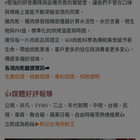
#堅強的研發團隊與設備完善的實驗室，讓我們不管在口味
與規格上皆能不斷突破並領先同業，
豬肉乾、豬肉條皆經精密儀器計算水活性、水份含量、微生
物與PH值，標準化的烘烤溫度與時間，
確保每一片
肉乾
品質穩定
，以#肉乾科學為傳統美食賦予新
生命，帶給肉乾業者、客戶更多的信任與消費者更多安心，
傳遞幸福好滋味。
各項肉乾驗證資訊➡
生產保證
、
檢驗保證
、
專利保證
、
保險證明
👍媒體好評報導
公視、非凡、TVBS、三立、年代新聞、中視、台視、民
視、東森、聯合報、蘋果日報、自由時報等熱情推薦👍
立即成為粉絲
▶
軒記台灣肉乾王