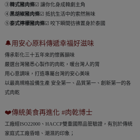
③
韓式豬肉條
☑ 讓你化身成韓劇主角
④
黑胡椒豬肉條
☑ 抵抗生活中的索然無味
⑤
泰式檸檬豬肉條
☑ 咬下瞬間彷彿置身於泰國
🔔用安心原料傳遞幸福好滋味
傳承彰化三十五年來的懷舊韻味
嚴選台灣豬悉心製作的肉乾，暖台灣人的胃
用心意調味，打造專屬台灣的安心美味
以最高規格設備生產 安全第一、品質第一、創新第一的各
式肉乾
❤️傳統美食再進化 #肉乾博士
工廠經ISO22000、HACCP雙重國際品管驗證，有別於傳統
家庭式工廠昏暗、潮濕的印象；