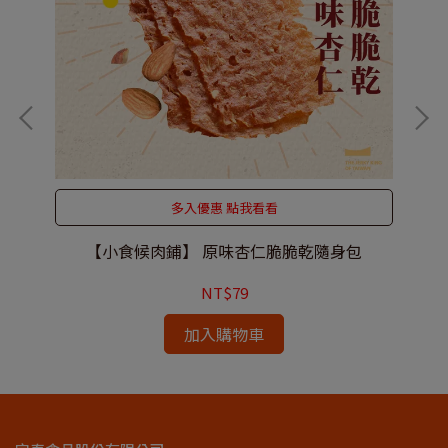
多入優惠 點我看看
【小食候肉鋪】 原味杏仁脆脆乾隨身包
NT$79
加入購物車