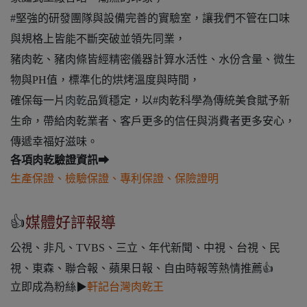
#堅強的研發團隊與設備完善的實驗室，讓我們不管在口味
與規格上皆能不斷突破並領先同業，
豬肉乾、豬肉條皆經精密儀器計算水活性、水份含量、微生
物與PH值，標準化的烘烤溫度與時間，
確保每一片
肉乾
品質穩定，以#肉乾科學為傳統美食賦予新
生命，帶給肉乾業者、客戶更多的信任與消費者更多安心，
傳遞幸福好滋味。
各項肉乾驗證資訊➡
生產保證
、
檢驗保證
、
專利保證
、
保險證明
👍
媒體好評報導
公視、非凡、TVBS、三立、年代新聞、中視、台視、民
視、東森、聯合報、蘋果日報、自由時報等熱情推薦👍
立即成為粉絲▶
軒記台灣肉乾王