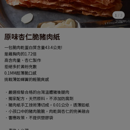
1
/
2
原味杏仁脆豬肉紙
一包脆肉乾蛋白質含量43.4公克!
是雞胸肉的1.72倍
高含肉量、杏仁製作
拒絕多於澱粉充數
0.1MM超薄脆口感
挑戰薄如蟬翼的輕脆爽感
．嚴選檢驗合格的台灣溫體豬後腿肉
．獨家配方，天然原料，不添加防腐劑
．豬肉紙手工技術薄切成，0.01公分，透薄如紙
．小孩口中的豬肉脆脆，肉乾與杏仁的完美融合
．響應政策，不提供塑膠袋