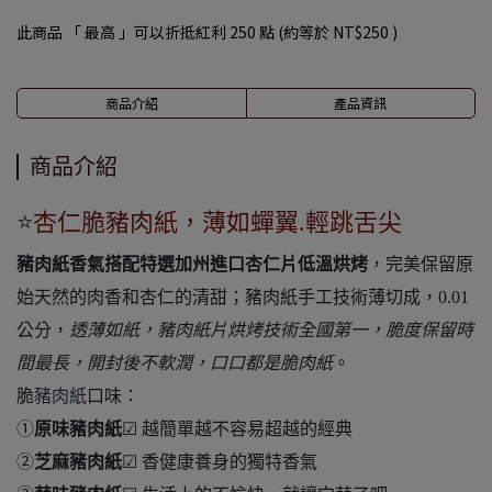
此商品 「 最高 」可以折抵紅利
250
點 (約等於
NT$250
)
商品介紹
產品資訊
商品介紹
⭐
杏仁脆豬肉紙，薄如蟬翼.輕跳舌尖
豬肉紙香氣搭配特選加州進口杏仁片低溫烘烤
，完美保留原
始天然的肉香和杏仁的清甜；豬肉紙手工技術薄切成，0.01
公分，
透薄如紙，豬肉紙片烘烤技術全國第一，脆度保留時
間最長，開封後不軟潤，口口都是脆肉紙
。
脆
豬肉紙
口味：
①
原味豬肉紙
☑ 越簡單越不容易超越的經典
②
芝麻豬肉紙
☑ 香健康養身的獨特香氣