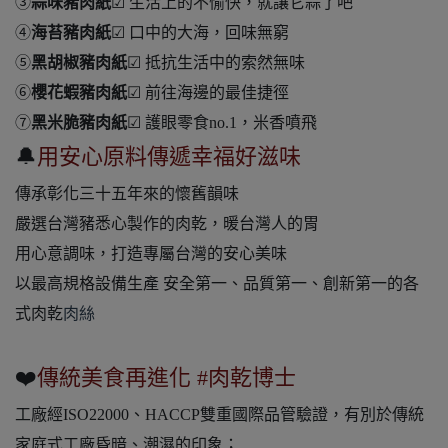
③
蒜味豬肉紙
☑ 生活上的不愉快，就讓它蒜了吧
④
海苔豬肉紙
☑ 口中的大海，回味無窮
⑤
黑胡椒豬肉紙
☑ 抵抗生活中的索然無味
⑥
櫻花蝦豬肉紙
☑ 前往海邊的最佳捷徑
⑦
黑米脆豬肉紙
☑ 護眼零食no.1，米香噴飛
🔔
用安心原料傳遞幸福好滋味
傳承彰化三十五年來的懷舊韻味
嚴選台灣豬悉心製作的肉乾，暖台灣人的胃
用心意調味，打造專屬台灣的安心美味
以最高規格設備生產 安全第一、品質第一、創新第一的各
式肉乾
肉絲
❤️
傳統美食再進化 #肉乾博士
工廠經ISO22000、HACCP雙重國際品管驗證，有別於傳統
家庭式工廠昏暗、潮濕的印象；