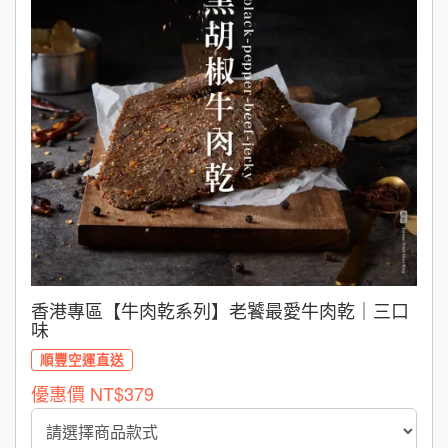
香港專區【牛肉乾系列】老饕最愛牛肉乾｜三口
味
順豐空運直送
優惠價
NT$379