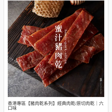
香港專區【豬肉乾系列】經典肉乾/原切肉乾｜六
口味