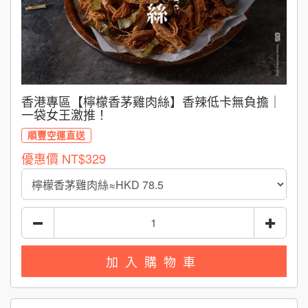
香港專區【檸檬香茅雞肉絲】香辣低卡無負擔｜
一袋女王激推！
順豐空運直送
優惠價
NT$329
加入購物車