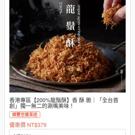
香港專區【200%龍鬚酥】香 酥 脆｜「全台首
創」獨一無二的涮嘴美味！
順豐空運直送
優惠價
NT$379