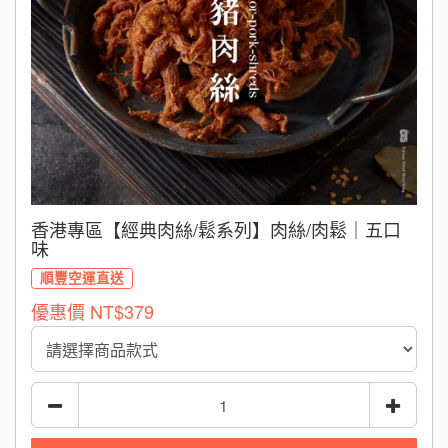
香港專區【經典肉絲/鬆系列】肉絲/肉鬆｜五口
味
順豐空運直送
優惠價
NT$379