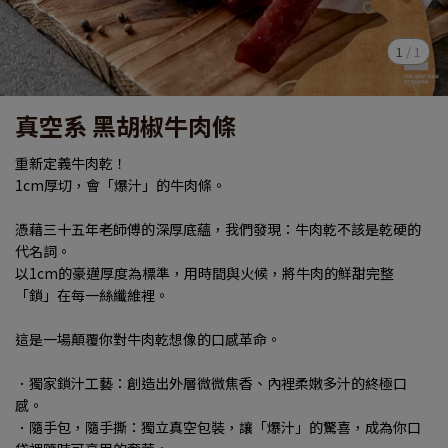
1
/
1
真空系 黑胡椒牛肉條
重新定義牛肉乾！
1cm厚切，會「爆汁」的牛肉條。
憑藉三十五年老師傅的深厚底蘊，我們發現：牛肉乾不該是乾硬的
代名詞。
以1cm的豪邁厚度為標準，用時間與火候，將牛肉的鮮甜完整
「鎖」在每一絲纖維裡。
這是一場顛覆你對牛肉乾想像的口感革命。
．獨家鎖汁工藝：創造出外層微微焦香、內裡柔嫩多汁的終極口
感。
．隨手包，隨手撕：獨立真空包裝，讓「爆汁」的驚喜，成為你口