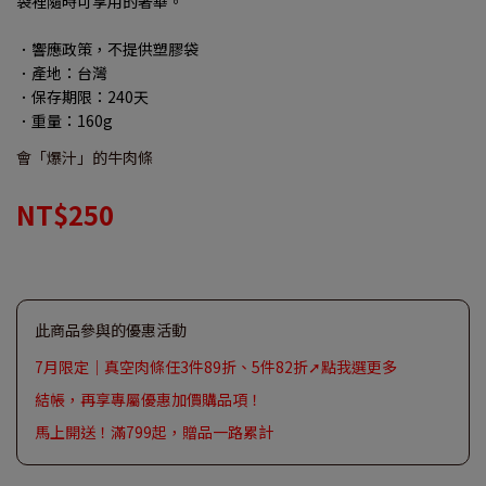
袋裡隨時可享用的奢華。
．響應政策，不提供塑膠袋
．產地：台灣
．保存期限：240天
．重量：160g
會「爆汁」的牛肉條
NT$250
此商品參與的優惠活動
7月限定｜真空肉條任3件89折、5件82折➚點我選更多
結帳，再享專屬優惠加價購品項！
馬上開送！滿799起，贈品一路累計