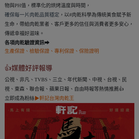
物與PH值，標準化的烘烤溫度與時間，
確保每一片
肉乾
品質穩定
，以#肉乾科學為傳統美食賦予新
生命，帶給肉乾業者、客戶更多的信任與消費者更多安心，
傳遞幸福好滋味。
各項肉乾驗證資訊➡
生產保證
、
檢驗保證
、
專利保證
、
保險證明
👍媒體好評報導
公視、非凡、TVBS、三立、年代新聞、中視、台視、民
視、東森、聯合報、蘋果日報、自由時報等熱情推薦👍
立即成為粉絲
▶
軒記台灣肉乾王