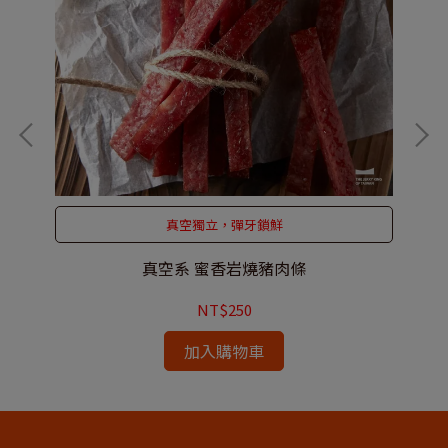
真空獨立，彈牙鎖鮮
真空系 蜜香岩燒豬肉條
NT$250
加入購物車