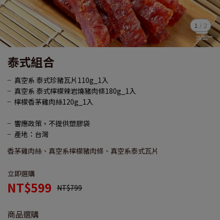
1
/
2
泰式組合
╴真空系 泰式珍豬瓦片110g_1入
╴真空系 泰式檸檬辣岩燒豬肉條180g_1入
╴檸檬香茅雞肉絲120g_1入
╴響應政策，不提供塑膠袋
╴產地：台灣
香茅雞肉絲、真空系檸檬豬肉條、真空系泰式瓦片
立即選購
NT$599
NT$799
商品選購