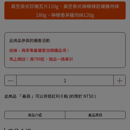
真空泰式珍豬瓦片110g、真空泰式檸檬辣岩燒豬肉條
180g、檸檬香茅雞肉絲120g
此商品參與的優惠活動
結帳，再享專屬優惠加價購品項！
馬上開送！滿799起，贈品一路累計
此商品 「 最高 」可以折抵紅利
0
點 (約等於
NT$0
)
商品介紹
產品資訊