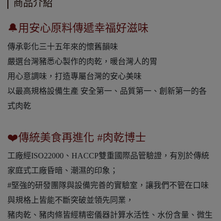
商品介紹
🔔用安心原料傳遞幸福好滋味
傳承彰化三十五年來的懷舊韻味
嚴選台灣豬悉心製作的肉乾，暖台灣人的胃
用心意調味，打造專屬台灣的安心美味
以最高規格設備生產 安全第一、品質第一、創新第一的各
式肉乾
❤️傳統美食再進化 #肉乾博士
工廠經ISO22000、HACCP雙重國際品管驗證，有別於傳統
家庭式工廠昏暗、潮濕的印象；
#堅強的研發團隊與設備完善的實驗室，讓我們不管在口味
與規格上皆能不斷突破並領先同業，
豬肉乾、豬肉條皆經精密儀器計算水活性、水份含量、微生