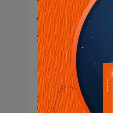
「為什麽你們的肉乾比別人便宜？品質有
軒記
擁有35年代工經驗、技術與規模，掌
保團隊來自我把關；同時通過ISO 22000
品質穩定只是基本功，
我們堅持不把玩市面上
「訂高殺低」的價格障眼法，
「肉乾製作的眉眉角角，工廠的成本在哪
「不管在產品中還是價格上，不該加的就
一句話清楚道盡老闆對食安與對顧客承諾
我們的堅持貫徹於軒記肉乾每一道製程、
（倒背如流啦就是小編我啦
以好的原料、單純初心、實在價格，將三十
位朋友在垂手可得的通路，簡簡單單「傳
聯、家樂福、大潤發分別販售限定口味。