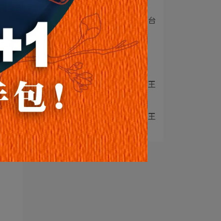
招牌龍鬚酥】榮獲⋯
2
媒體報導｜感謝非凡新聞台
灣真善美 採訪報⋯
3
媒體報導｜感謝美好彰化
電子刊物 採訪台⋯
4
節目推薦｜軒記台灣肉乾王
X小資女夯什麼
5
節目推薦｜軒記台灣肉乾王
X一袋女王