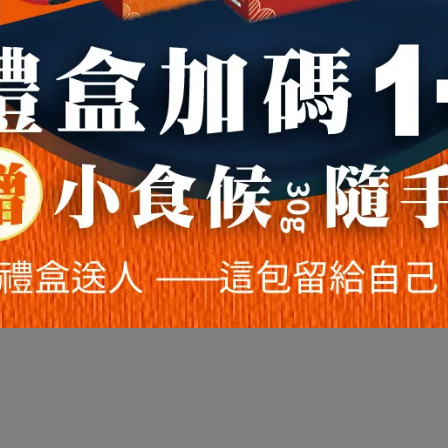
肉乾！(☜點選購買)