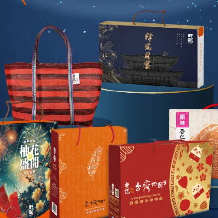
保障嗎？」
握全台獨家配方與肉乾關鍵製程，並設立專業研發實驗室、嚴謹
、HACCP雙重國際品保認證
裡，軒記最清楚。」
不會加。」
的重視。
每一片肉乾，與每一位同仁心中謹記的工作手冊上
年前的初衷，三十年來的信念 「用心做好每一片肉乾」，讓每
遞幸福好滋味」，故近年來我們也積極進駐全國連鎖超市，在全