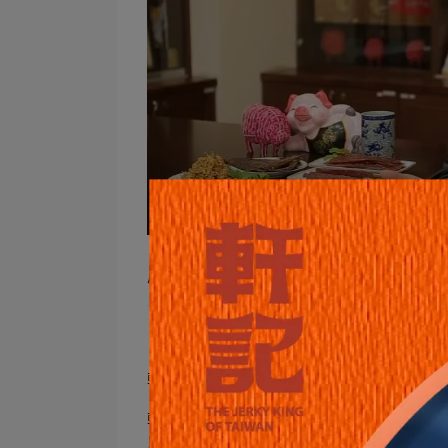
感謝年代新聞-台灣向錢衝採訪
【三十年用心「做好」肉乾，做「好
軒記用心做的每一片肉乾，是以傳遞「幸
軒記肉乾會的不多，我們30年來遵循老闆
用心「做好」肉乾，做「好肉」乾。