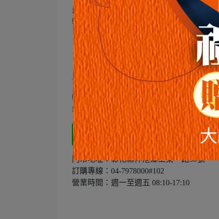
最後我們㊗️壽星
軒記 台灣肉乾王 「三十週年 生日快樂～」
🛒下單馬上嚐➤
新鮮台灣豬後腿肉製作
–
軒記 台灣肉乾王
LINE一對一客服：
@twporkking
門市地址：彰化縣伸港鄉工東一路30號
訂購專線：04-7978000#102
營業時間：週一至週五 08:10-17:10