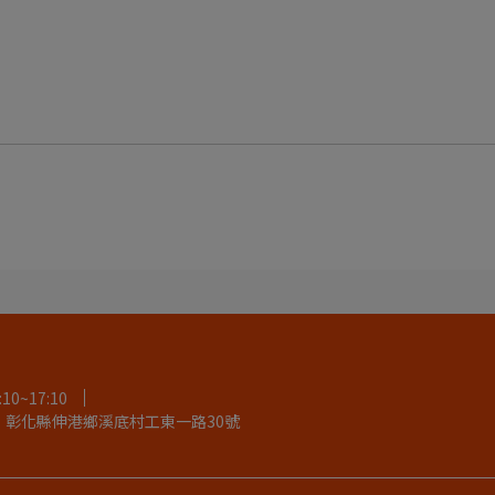
0~17:10
：彰化縣伸港鄉溪底村工東一路30號