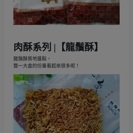
肉酥系列 |【龍鬚酥】
龍鬚酥質地蓬鬆，
整一大盒的份量看起來很多呢！