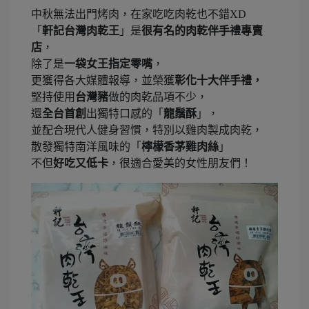
中秋無法出門烤肉，在家吃吃肉乾也不錯XD
「
軒記台灣肉乾王
」是
很有名的肉乾伴手禮專賣
店
，
除了是
一袋女王指定零嘴
，
更獲得各大媒體報導，並榮獲
彰化十大伴手禮，
堅持使用
台灣豬
做的肉乾品項不少，
還
全台首創
出獨特口感的「
龍鬚酥
」，
並配合現代人健身習慣，特別以雞肉製成肉乾，
散發獨特南洋風味的「
檸檬香茅雞肉絲
」
不但
好吃又低卡
，很適合愛美的女性朋友們！