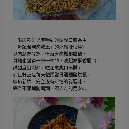
一般肉乾常以有嚼勁的濕潤口感為主，
「
軒記台灣肉乾王
」的龍鬚酥很特別，
以肉鬆為發想，但
沒有肉鬆那麼鹹
，
質地也變得一絲一絲的，
咬起來酥香順口
，
鹹甜度挺剛好，吃起來
爽口不膩
，
而且軒記是
每天使用當日溫體豬烘製
，
味道新鮮，完全沒有可怕的豬腥味，
完全不添加防腐劑
，讓人吃的更安心！