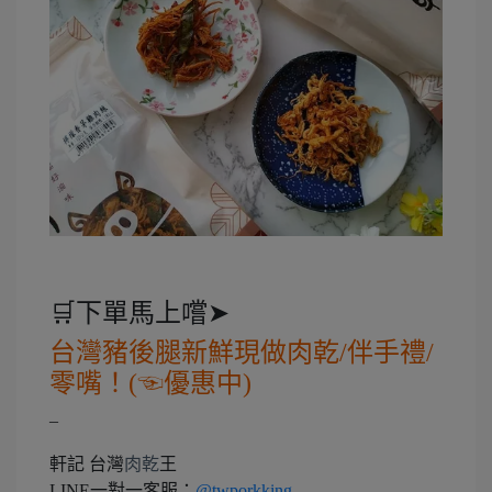
🛒下單馬上嚐➤
台灣豬後腿新鮮現做肉乾/伴手禮/
零嘴！(☜優惠中)
–
軒記 台灣
肉乾
王
LINE一對一客服：
@twporkking