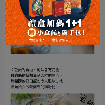
２款肉乾質地、風味各有特色，
雞肉絲的低熱量
令人吃的開心，
龍鬚酥的好口感
也令人難以割捨，
推薦給喜歡吃肉乾的粉粉們^^！