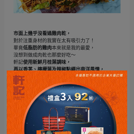
市面上幾乎沒看過雞肉乾，
對於注重身材的我實在太有吸引力了！
畢竟
低脂肪的雞肉
本來就是我的最愛，
沒想到做成肉乾也那麼好吃～
軒記
使用新鮮月桂葉調味，
再以香茅、檸檬葉及辣椒點綴出南洋風情，
質地比龍鬚酥更有嚼勁，
雞肉乾微辣的滋味
不會重到令人流淚，
反而多了些
開胃的唰嘴感
，
不過整整
雞肉乾一大包也才180
大卡
，
不小心吃多了也沒啥罪惡感，超喜歡♥