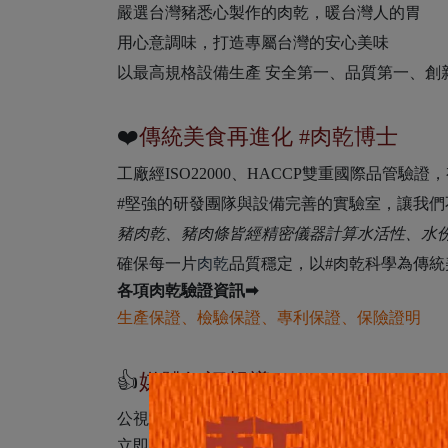
嚴選台灣豬悉心製作的肉乾，暖台灣人的胃
用心意調味，打造專屬台灣的安心美味
以最高規格設備生產 安全第一、品質第一、創
❤️
傳統美食再進化 #肉乾博士
工廠經ISO22000、HACCP雙重國際品管
#堅強的研發團隊與設備完善的實驗室，讓我
豬肉乾、豬肉條皆經精密儀器計算水活性、水
確保每一片
肉乾
品質穩定，以#肉乾科學為傳
各項肉乾驗證資訊➡
生產保證
、
檢驗保證
、
專利保證
、
保險證明
👍
媒體好評報導
公視、非凡、TVBS、三立、年代新聞、中視
立即成為粉絲▶
軒記台灣肉乾王