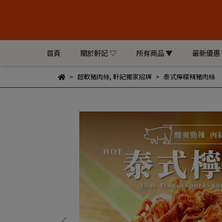
首頁
關於軒記 ▽
所有商品 ▼
最新優惠
超軟豬肉絲
,
軒記獨家招牌
泰式檸檬辣豬肉絲