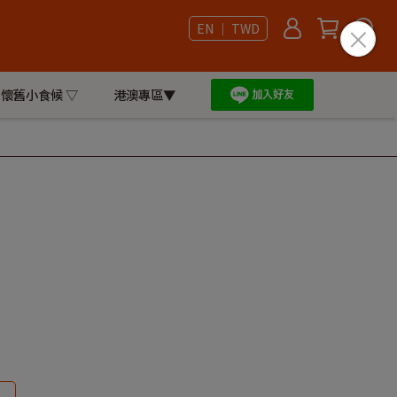
EN ｜ TWD
懷舊小食候 ▽
港澳專區▼
)