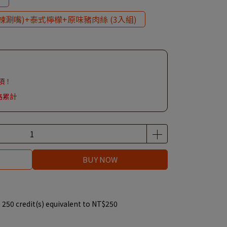
辣涮嘴)+泰式檸檬+原味豬肉絲 (3入組)
項！
路累計
BUY NOW
m
250
credit(s) equivalent to
NT$250