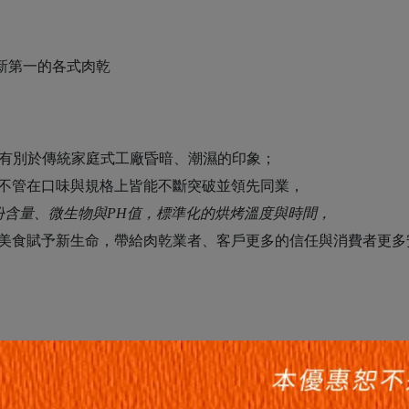
新第一的各式肉乾
驗證，有別於傳統家庭式工廠昏暗、潮濕的印象；
們不管在口味與規格上皆能不斷突破並領先同業，
份含量、微生物與PH值，標準化的烘烤溫度與時間，
統美食賦予新生命，帶給肉乾業者、客戶更多的信任與消費者更多
、台視、民視、東森、聯合報、蘋果日報、自由時報等熱情推薦👍