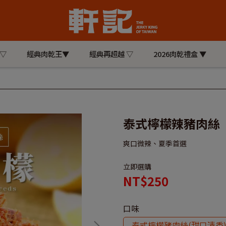
 ▽
經典肉乾王▼
經典再超越 ▽
2026肉乾禮盒 ▼
泰式檸檬辣豬肉絲
爽口微辣、夏季首選
立即選購
NT$250
口味
泰式檸檬豬肉絲(甜口清香