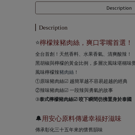
Description
Description
⭐
檸檬辣豬肉絲，爽口零嘴首選！
全台首創！天然香料、水果香氣、清爽酸辣！
黑胡椒與檸檬的黃金比例，多層次風味堪稱味
風味檸檬辣
豬肉絲
！
①原味豬肉絲☑ 越簡單越不容易超越的經典
②辣味豬肉絲☑ 一段辣與勇氣的故事
③
泰式檸檬豬肉絲☑ 咬下瞬間彷彿置身於泰國
🔔
用安心原料傳遞幸福好滋味
傳承彰化三十五年來的懷舊韻味