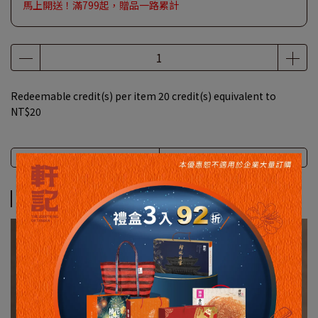
馬上開送！滿799起，贈品一路累計
Redeemable credit(s) per item
20
credit(s) equivalent to
NT$20
Description
Specification
Description