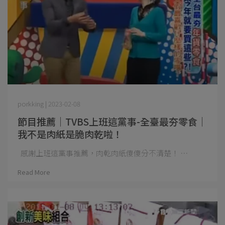
porkking | 2023-02-08
節目推薦｜TVBS上班這黨事-全臺最夯零食｜
我不是肉紙是脆肉乾啦！
感謝上班這黨事推薦，肉乾肉紙傻傻分不清楚！ ⋯
Read More