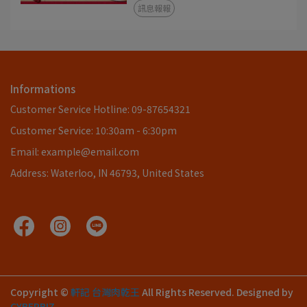
訊息報報
Informations
Customer Service Hotline: 09-87654321
Customer Service: 10:30am - 6:30pm
Email: example@email.com
Address: Waterloo, IN 46793, United States
Copyright ©
軒記 台灣肉乾王
All Rights Reserved.
Designed by
CYBERBIZ
.