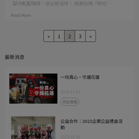
🐷肉乾配咖啡，迸出新滋味！ 感謝台視『新吃⋯
Read More
«
1
2
3
»
最新消息
一份真心，守護花蓮
2025-11-03
訊息報報
公益合作｜2023企業公益禮盒活
動
2023-05-30