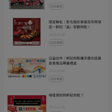
訊息報報
限定聯名｜彰化扇形車庫百年祭限
定－軒記「盒」家歡肉乾！
2023-02-08
訊息報報
公益合作｜軒記肉乾攜手唐氏症基
金會推出專屬禮盒
2023-02-08
訊息報報
哪裡買的到軒記肉乾？
2023-02-08