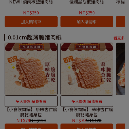
NEW!! 燒肉椒鹽雞肉絲
慢焙黑胡椒雞肉絲
檸檬香
NT$250
NT$250
加入購物車
加入購物車
0.01cm超薄脆豬肉紙
看更多
多入優惠 點我看看
多入優惠 點我看看
【小食候肉鋪】 原味杏仁脆
【小食候肉鋪】 蒜味杏仁脆
脆乾隨身包
脆乾隨身包
NT$79
NT$120
NT$79
NT$120