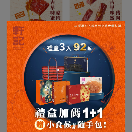
旅行隨手帶! 辦公室美食!! 爬
下課點心 超拉風!
山補體力!!
【小食候肉鋪】蜜汁/ 蒜味
【小食候肉鋪】 古早味蜜
豬肉乾 隨手包
汁豬肉條隨手包 48g
NT$39
NT$59
NT$79
NT$120
Add to Cart
Add to Cart