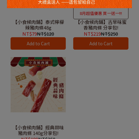
8月超值優惠 買一送一!!!
【小食候肉鋪】泰式檸檬
【小食候肉鋪】古早味蜜
辣豬肉條48g
香豬肉條 分享包!
NT$79
NT$120
NT$219
NT$250
Add to Cart
Add to Cart
【小食候肉鋪】經典蒜味
豬肉條 140g分享包!