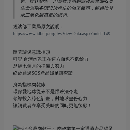
造、配送銷售、消費者使用到最後廢棄回收等
生命週期各階段所產生的溫室氣體，經過換算
成二氧化碳當量的總和。
經濟部工業局原文說明：
https://www.idbcfp.org.tw/ViewData.aspx?nnid=149
隨著環保意識抬頭
軒記 台灣肉乾王在這方面也不遺餘力
歷經七個月的準備與努力
終於通過SGS產品碳足跡查證
身為指標肉乾廠
環保愛地球從來不是跟著法令走
領導投入綠色計畫，對地球盡份心力
讓消費者在享受美味的同時更無後顧！