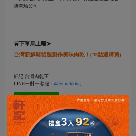
🛒下單馬上嚐➤
台灣新鮮豬後腿製作美味肉乾！(☜點選購買)
–
軒記 台灣肉乾王
LINE一對一客服：
@twporkking
門市地址：彰化縣伸港鄉工東一路30號
訂購專線：04-7978000#102
營業時間：週一至週五 08:10-17:10