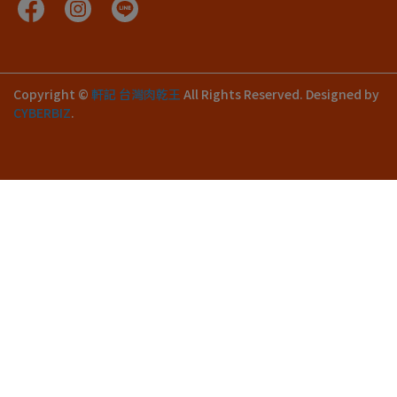
Copyright ©
軒記 台灣肉乾王
All Rights Reserved.
Designed by
CYBERBIZ
.