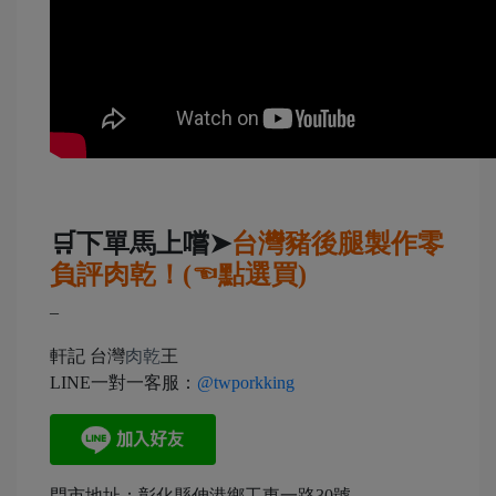
🛒下單馬上嚐➤
台灣豬後腿製作零
負評肉乾！(☜點選買)
–
軒記 台灣
肉乾
王
LINE一對一客服：
@twporkking
門市地址：彰化縣伸港鄉工東一路30號