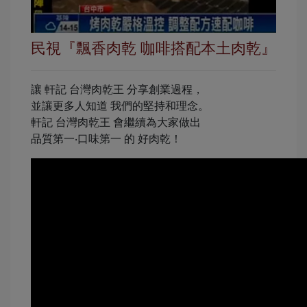
民視『飄香肉乾 咖啡搭配本土肉乾』
讓 軒記 台灣肉乾王 分享創業過程，
並讓更多人知道 我們的堅持和理念。
軒記 台灣肉乾王 會繼續為大家做出
品質第一‧口味第一 的 好肉乾！