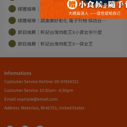
2
媒體報導｜感謝非凡新聞台灣真善美 採訪報⋯
3
媒體報導｜感謝美好彰化 電子刊物 採訪台⋯
4
節目推薦｜軒記台灣肉乾王X小資女夯什麼
5
節目推薦｜軒記台灣肉乾王X一袋女王
Informations
Customer Service Hotline: 09-87654321
Customer Service: 10:30am - 6:30pm
Email: example@email.com
Address: Waterloo, IN 46793, United States